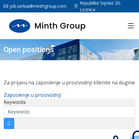
Republike Srpske 20,
job.serbia@minthgroup.com
Loznica
Open positions
Za prijavu na zaposlenje u proizvodnji kliknite na dugme
Zaposlenje u proizvodnji
Keywords